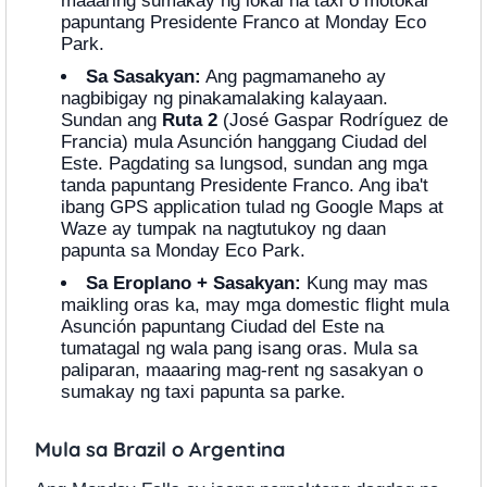
maaaring sumakay ng lokal na taxi o motokar
papuntang Presidente Franco at Monday Eco
Park.
Sa Sasakyan:
Ang pagmamaneho ay
nagbibigay ng pinakamalaking kalayaan.
Sundan ang
Ruta 2
(José Gaspar Rodríguez de
Francia) mula Asunción hanggang Ciudad del
Este. Pagdating sa lungsod, sundan ang mga
tanda papuntang Presidente Franco. Ang iba't
ibang GPS application tulad ng Google Maps at
Waze ay tumpak na nagtutukoy ng daan
papunta sa Monday Eco Park.
Sa Eroplano + Sasakyan:
Kung may mas
maikling oras ka, may mga domestic flight mula
Asunción papuntang Ciudad del Este na
tumatagal ng wala pang isang oras. Mula sa
paliparan, maaaring mag-rent ng sasakyan o
sumakay ng taxi papunta sa parke.
Mula sa Brazil o Argentina