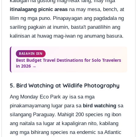
kaibigan na gustong mag-relax lang, may mga
itinalagang picnic areas
na may mesa, bench, at
lilim ng mga puno. Pinapayagan ang pagdadala ng
sariling pagkain at inumin, basta't panatilihin ang
kalinisan at huwag mag-iwan ng anumang basura.
BASAHIN DIN
Best Budget Travel Destinations for Solo Travelers
in 2026 →
5. Bird Watching at Wildlife Photography
Ang Monday Eco Park ay isa sa mga
pinakamayamang lugar para sa
bird watching
sa
silangang Paraguay. Mahigit 200 species ng ibon
ang naitala sa lugar at kapaligiran nito, kabilang
ang mga bihirang species na endemic sa Atlantic