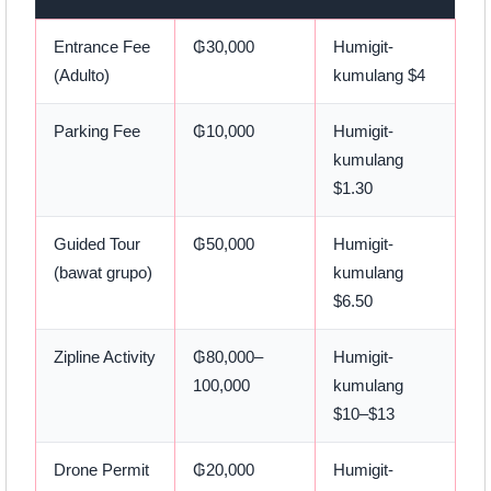
Entrance Fee
₲30,000
Humigit-
(Adulto)
kumulang $4
Parking Fee
₲10,000
Humigit-
kumulang
$1.30
Guided Tour
₲50,000
Humigit-
(bawat grupo)
kumulang
$6.50
Zipline Activity
₲80,000–
Humigit-
100,000
kumulang
$10–$13
Drone Permit
₲20,000
Humigit-