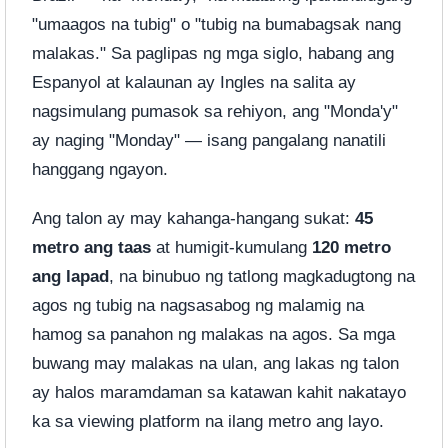
"umaagos na tubig" o "tubig na bumabagsak nang
malakas." Sa paglipas ng mga siglo, habang ang
Espanyol at kalaunan ay Ingles na salita ay
nagsimulang pumasok sa rehiyon, ang "Monda'y"
ay naging "Monday" — isang pangalang nanatili
hanggang ngayon.
Ang talon ay may kahanga-hangang sukat:
45
metro ang taas
at humigit-kumulang
120 metro
ang lapad
, na binubuo ng tatlong magkadugtong na
agos ng tubig na nagsasabog ng malamig na
hamog sa panahon ng malakas na agos. Sa mga
buwang may malakas na ulan, ang lakas ng talon
ay halos maramdaman sa katawan kahit nakatayo
ka sa viewing platform na ilang metro ang layo.