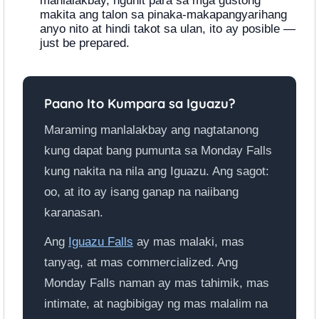
manlalakbay, ngunit para sa mga gustong
makita ang talon sa pinaka-makapangyarihang
anyo nito at hindi takot sa ulan, ito ay posible —
just be prepared.
Paano Ito Kumpara sa Iguazu?
Maraming manlalakbay ang nagtatanong
kung dapat bang pumunta sa Monday Falls
kung nakita na nila ang Iguazu. Ang sagot:
oo, at ito ay isang ganap na naiibang
karanasan.
Ang
Iguazu Falls
ay mas malaki, mas
tanyag, at mas commercialized. Ang
Monday Falls naman ay mas tahimik, mas
intimate, at nagbibigay ng mas malalim na