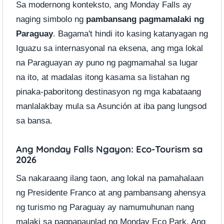
Sa modernong konteksto, ang Monday Falls ay
naging simbolo ng
pambansang pagmamalaki ng
Paraguay
. Bagama't hindi ito kasing katanyagan ng
Iguazu sa internasyonal na eksena, ang mga lokal
na Paraguayan ay puno ng pagmamahal sa lugar
na ito, at madalas itong kasama sa listahan ng
pinaka-paboritong destinasyon ng mga kabataang
manlalakbay mula sa Asunción at iba pang lungsod
sa bansa.
Ang Monday Falls Ngayon: Eco-Tourism sa
2026
Sa nakaraang ilang taon, ang lokal na pamahalaan
ng Presidente Franco at ang pambansang ahensya
ng turismo ng Paraguay ay namumuhunan nang
malaki sa pagpapaunlad ng Monday Eco Park. Ang