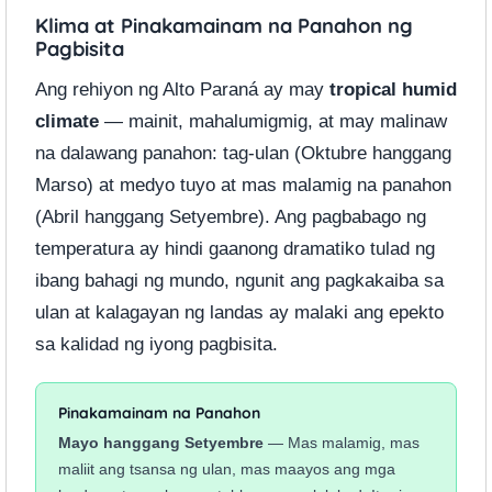
Klima at Pinakamainam na Panahon ng
Pagbisita
Ang rehiyon ng Alto Paraná ay may
tropical humid
climate
— mainit, mahalumigmig, at may malinaw
na dalawang panahon: tag-ulan (Oktubre hanggang
Marso) at medyo tuyo at mas malamig na panahon
(Abril hanggang Setyembre). Ang pagbabago ng
temperatura ay hindi gaanong dramatiko tulad ng
ibang bahagi ng mundo, ngunit ang pagkakaiba sa
ulan at kalagayan ng landas ay malaki ang epekto
sa kalidad ng iyong pagbisita.
Pinakamainam na Panahon
Mayo hanggang Setyembre
— Mas malamig, mas
maliit ang tsansa ng ulan, mas maayos ang mga