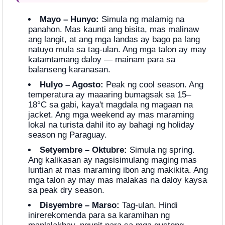
Mayo – Hunyo:
Simula ng malamig na
panahon. Mas kaunti ang bisita, mas malinaw
ang langit, at ang mga landas ay bago pa lang
natuyo mula sa tag-ulan. Ang mga talon ay may
katamtamang daloy — mainam para sa
balanseng karanasan.
Hulyo – Agosto:
Peak ng cool season. Ang
temperatura ay maaaring bumagsak sa 15–
18°C sa gabi, kaya't magdala ng magaan na
jacket. Ang mga weekend ay mas maraming
lokal na turista dahil ito ay bahagi ng holiday
season ng Paraguay.
Setyembre – Oktubre:
Simula ng spring.
Ang kalikasan ay nagsisimulang maging mas
luntian at mas maraming ibon ang makikita. Ang
mga talon ay may mas malakas na daloy kaysa
sa peak dry season.
Disyembre – Marso:
Tag-ulan. Hindi
inirerekomenda para sa karamihan ng