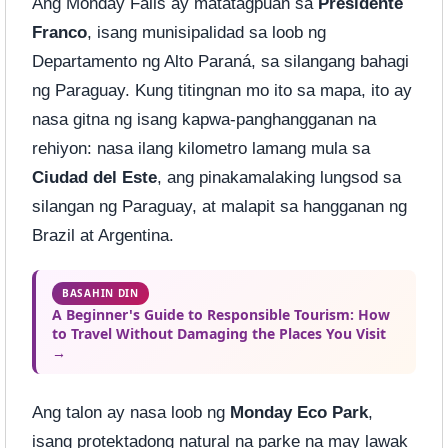
Ang Monday Falls ay matatagpuan sa
Presidente
Franco
, isang munisipalidad sa loob ng
Departamento ng Alto Paraná, sa silangang bahagi
ng Paraguay. Kung titingnan mo ito sa mapa, ito ay
nasa gitna ng isang kapwa-panghangganan na
rehiyon: nasa ilang kilometro lamang mula sa
Ciudad del Este
, ang pinakamalaking lungsod sa
silangan ng Paraguay, at malapit sa hangganan ng
Brazil at Argentina.
BASAHIN DIN
A Beginner's Guide to Responsible Tourism: How
to Travel Without Damaging the Places You Visit
→
Ang talon ay nasa loob ng
Monday Eco Park
,
isang protektadong natural na parke na may lawak