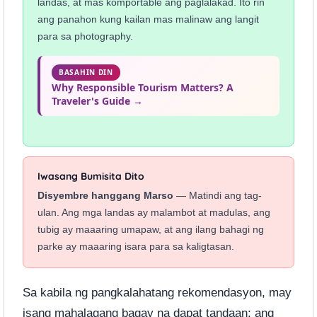
landas, at mas komportable ang paglalakad. Ito rin
ang panahon kung kailan mas malinaw ang langit
para sa photography.
BASAHIN DIN
Why Responsible Tourism Matters? A
Traveler's Guide →
Iwasang Bumisita Dito
Disyembre hanggang Marso
— Matindi ang tag-
ulan. Ang mga landas ay malambot at madulas, ang
tubig ay maaaring umapaw, at ang ilang bahagi ng
parke ay maaaring isara para sa kaligtasan.
Sa kabila ng pangkalahatang rekomendasyon, may
isang mahalagang bagay na dapat tandaan: ang