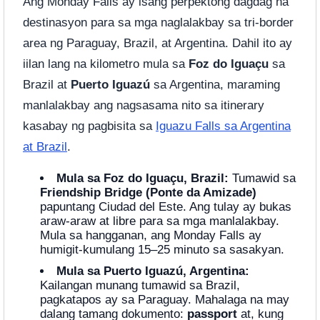
Ang Monday Falls ay isang perpektong dagdag na
destinasyon para sa mga naglalakbay sa tri-border
area ng Paraguay, Brazil, at Argentina. Dahil ito ay
iilan lang na kilometro mula sa
Foz do Iguaçu
sa
Brazil at
Puerto Iguazú
sa Argentina, maraming
manlalakbay ang nagsasama nito sa itinerary
kasabay ng pagbisita sa
Iguazu Falls sa Argentina
at Brazil
.
Mula sa Foz do Iguaçu, Brazil:
Tumawid sa
Friendship Bridge (Ponte da Amizade)
papuntang Ciudad del Este. Ang tulay ay bukas
araw-araw at libre para sa mga manlalakbay.
Mula sa hangganan, ang Monday Falls ay
humigit-kumulang 15–25 minuto sa sasakyan.
Mula sa Puerto Iguazú, Argentina:
Kailangan munang tumawid sa Brazil,
pagkatapos ay sa Paraguay. Mahalaga na may
dalang tamang dokumento:
passport
at, kung