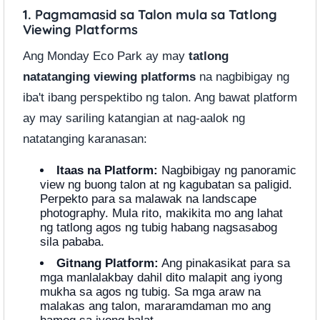
1. Pagmamasid sa Talon mula sa Tatlong
Viewing Platforms
Ang Monday Eco Park ay may
tatlong
natatanging viewing platforms
na nagbibigay ng
iba't ibang perspektibo ng talon. Ang bawat platform
ay may sariling katangian at nag-aalok ng
natatanging karanasan:
Itaas na Platform:
Nagbibigay ng panoramic
view ng buong talon at ng kagubatan sa paligid.
Perpekto para sa malawak na landscape
photography. Mula rito, makikita mo ang lahat
ng tatlong agos ng tubig habang nagsasabog
sila pababa.
Gitnang Platform:
Ang pinakasikat para sa
mga manlalakbay dahil dito malapit ang iyong
mukha sa agos ng tubig. Sa mga araw na
malakas ang talon, mararamdaman mo ang