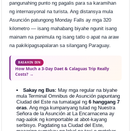
pangunahing punto ng pagalis para sa karamihan
ng internasyonal na turista. Ang distansya mula
Asunción patungong Monday Falls ay mga 320
kilometro — isang mahabang biyahe ngunit isang
mainam na panimula ng isang tatlo o apat na araw
na pakikipagsapalaran sa silangang Paraguay.
BASAHIN DIN
How Much a 3-Day Daet & Calaguas Trip Really
Costs? →
Sakay ng Bus:
May mga regular na biyahe
mula Terminal Omnibus de Asunción papuntang
Ciudad del Este na tumatagal ng
6 hanggang 7
oras
. Ang mga kumpanyang tulad ng Nuestra
Señora de la Asunción at La Encarnacena ay
nag-aalok ng komportable at abot-kayang
serbisyo. Pagdating sa Ciudad del Este,