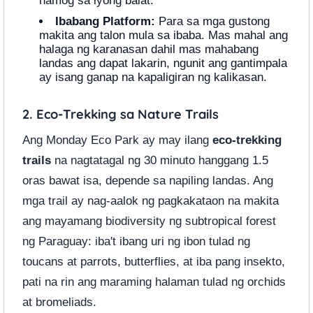
hamog sa iyong balat.
Ibabang Platform:
Para sa mga gustong
makita ang talon mula sa ibaba. Mas mahal ang
halaga ng karanasan dahil mas mahabang
landas ang dapat lakarin, ngunit ang gantimpala
ay isang ganap na kapaligiran ng kalikasan.
2. Eco-Trekking sa Nature Trails
Ang Monday Eco Park ay may ilang
eco-trekking
trails
na nagtatagal ng 30 minuto hanggang 1.5
oras bawat isa, depende sa napiling landas. Ang
mga trail ay nag-aalok ng pagkakataon na makita
ang mayamang biodiversity ng subtropical forest
ng Paraguay: iba't ibang uri ng ibon tulad ng
toucans at parrots, butterflies, at iba pang insekto,
pati na rin ang maraming halaman tulad ng orchids
at bromeliads.