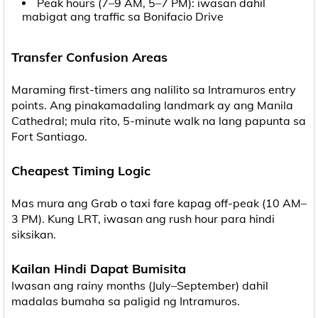
Peak hours (7–9 AM, 5–7 PM): iwasan dahil
mabigat ang traffic sa Bonifacio Drive
Transfer Confusion Areas
Maraming first-timers ang nalilito sa Intramuros entry
points. Ang pinakamadaling landmark ay ang Manila
Cathedral; mula rito, 5-minute walk na lang papunta sa
Fort Santiago.
Cheapest Timing Logic
Mas mura ang Grab o taxi fare kapag off-peak (10 AM–
3 PM). Kung LRT, iwasan ang rush hour para hindi
siksikan.
Kailan Hindi Dapat Bumisita
Iwasan ang rainy months (July–September) dahil
madalas bumaha sa paligid ng Intramuros.