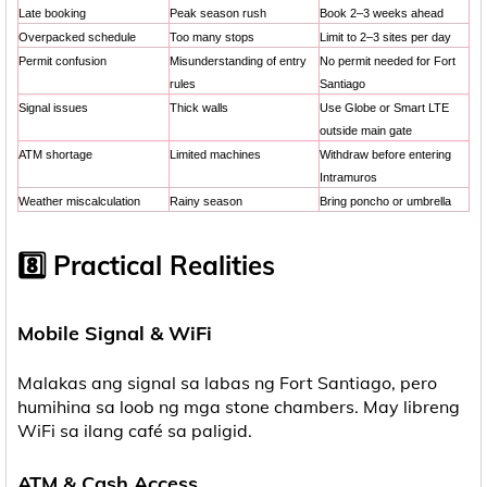
Late booking
Peak season rush
Book 2–3 weeks ahead
Overpacked schedule
Too many stops
Limit to 2–3 sites per day
Permit confusion
Misunderstanding of entry
No permit needed for Fort
rules
Santiago
Signal issues
Thick walls
Use Globe or Smart LTE
outside main gate
ATM shortage
Limited machines
Withdraw before entering
Intramuros
Weather miscalculation
Rainy season
Bring poncho or umbrella
8️⃣ Practical Realities
Mobile Signal & WiFi
Malakas ang signal sa labas ng Fort Santiago, pero
humihina sa loob ng mga stone chambers. May libreng
WiFi sa ilang café sa paligid.
ATM & Cash Access