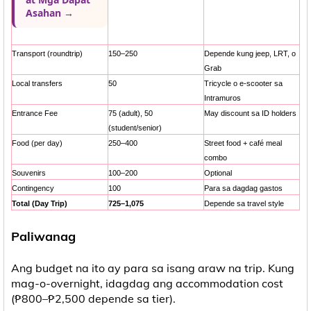
Asahan →
Transport (roundtrip)
150–250
Depende kung jeep, LRT, o
Grab
Local transfers
50
Tricycle o e-scooter sa
Intramuros
Entrance Fee
75 (adult), 50
May discount sa ID holders
(student/senior)
Food (per day)
250–400
Street food + café meal
combo
Souvenirs
100–200
Optional
Contingency
100
Para sa dagdag gastos
Total (Day Trip)
725–1,075
Depende sa travel style
Paliwanag
Ang budget na ito ay para sa isang araw na trip. Kung
mag-o-overnight, idagdag ang accommodation cost
(₱800–₱2,500 depende sa tier).