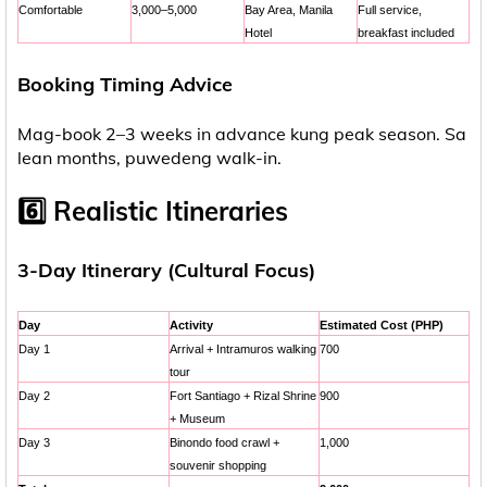
Comfortable
3,000–5,000
Bay Area, Manila
Full service,
Hotel
breakfast included
Booking Timing Advice
Mag-book 2–3 weeks in advance kung peak season. Sa
lean months, puwedeng walk-in.
6️⃣ Realistic Itineraries
3-Day Itinerary (Cultural Focus)
Day
Activity
Estimated Cost (PHP)
Day 1
Arrival + Intramuros walking
700
tour
Day 2
Fort Santiago + Rizal Shrine
900
+ Museum
Day 3
Binondo food crawl +
1,000
souvenir shopping