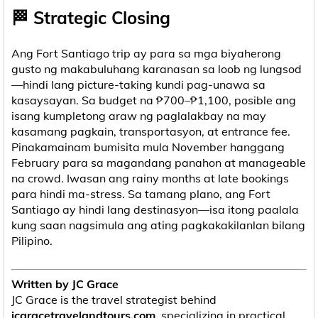
🏁 Strategic Closing
Ang Fort Santiago trip ay para sa mga biyaherong
gusto ng makabuluhang karanasan sa loob ng lungsod
—hindi lang picture-taking kundi pag-unawa sa
kasaysayan. Sa budget na ₱700–₱1,100, posible ang
isang kumpletong araw ng paglalakbay na may
kasamang pagkain, transportasyon, at entrance fee.
Pinakamainam bumisita mula November hanggang
February para sa magandang panahon at manageable
na crowd. Iwasan ang rainy months at late bookings
para hindi ma-stress. Sa tamang plano, ang Fort
Santiago ay hindi lang destinasyon—isa itong paalala
kung saan nagsimula ang ating pagkakakilanlan bilang
Pilipino.
Written by JC Grace
JC Grace is the travel strategist behind
jcgracetravelandtours.com
, specializing in practical,