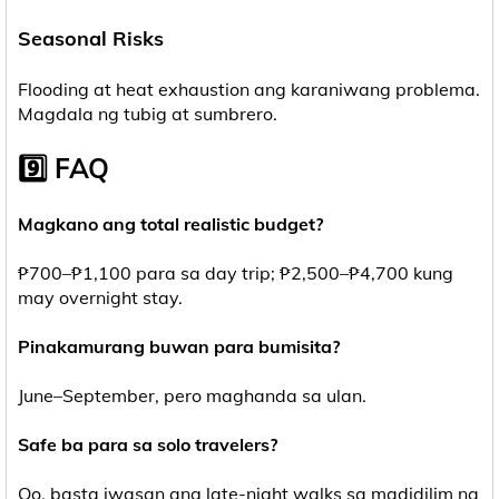
Seasonal Risks
Flooding at heat exhaustion ang karaniwang problema.
Magdala ng tubig at sumbrero.
9️⃣ FAQ
Magkano ang total realistic budget?
₱700–₱1,100 para sa day trip; ₱2,500–₱4,700 kung
may overnight stay.
Pinakamurang buwan para bumisita?
June–September, pero maghanda sa ulan.
Safe ba para sa solo travelers?
Oo, basta iwasan ang late-night walks sa madidilim na