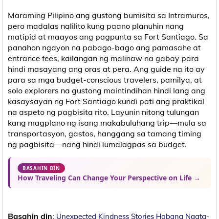
Maraming Pilipino ang gustong bumisita sa Intramuros,
pero madalas nalilito kung paano planuhin nang
matipid at maayos ang pagpunta sa Fort Santiago. Sa
panahon ngayon na pabago-bago ang pamasahe at
entrance fees, kailangan ng malinaw na gabay para
hindi masayang ang oras at pera. Ang guide na ito ay
para sa mga budget-conscious travelers, pamilya, at
solo explorers na gustong maintindihan hindi lang ang
kasaysayan ng Fort Santiago kundi pati ang praktikal
na aspeto ng pagbisita rito. Layunin nitong tulungan
kang magplano ng isang makabuluhang trip—mula sa
transportasyon, gastos, hanggang sa tamang timing
ng pagbisita—nang hindi lumalagpas sa budget.
BASAHIN DIN
How Traveling Can Change Your Perspective on Life →
Basahin din
:
Unexpected Kindness Stories Habang Nagta-