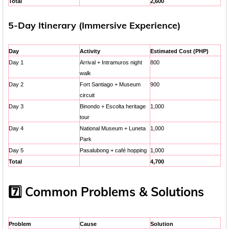
Total
2,600
5-Day Itinerary (Immersive Experience)
Day
Activity
Estimated Cost (PHP)
Day 1
Arrival + Intramuros night
800
walk
Day 2
Fort Santiago + Museum
900
circuit
Day 3
Binondo + Escolta heritage
1,000
tour
Day 4
National Museum + Luneta
1,000
Park
Day 5
Pasalubong + café hopping
1,000
Total
4,700
7️⃣ Common Problems & Solutions
Problem
Cause
Solution