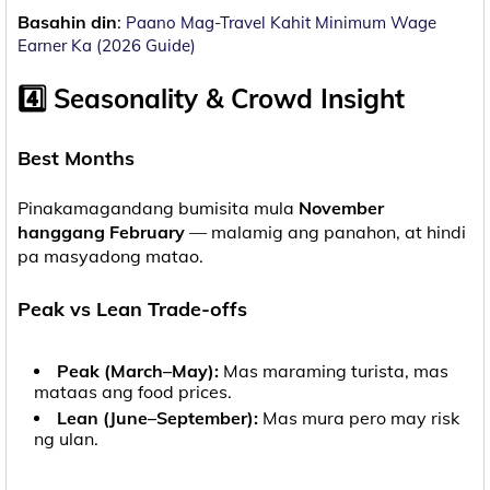
Basahin din
:
Paano Mag-Travel Kahit Minimum Wage
Earner Ka (2026 Guide)
4️⃣ Seasonality & Crowd Insight
Best Months
Pinakamagandang bumisita mula
November
hanggang February
— malamig ang panahon, at hindi
pa masyadong matao.
Peak vs Lean Trade-offs
Peak (March–May):
Mas maraming turista, mas
mataas ang food prices.
Lean (June–September):
Mas mura pero may risk
ng ulan.