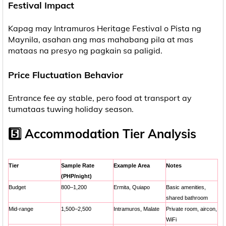
Festival Impact
Kapag may Intramuros Heritage Festival o Pista ng
Maynila, asahan ang mas mahabang pila at mas
mataas na presyo ng pagkain sa paligid.
Price Fluctuation Behavior
Entrance fee ay stable, pero food at transport ay
tumataas tuwing holiday season.
5️⃣ Accommodation Tier Analysis
Tier
Sample Rate
Example Area
Notes
(PHP/night)
Budget
800–1,200
Ermita, Quiapo
Basic amenities,
shared bathroom
Mid-range
1,500–2,500
Intramuros, Malate
Private room, aircon,
WiFi