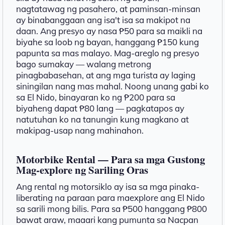
nagtatawag ng pasahero, at paminsan-minsan
ay binabanggaan ang isa't isa sa makipot na
daan. Ang presyo ay nasa ₱50 para sa maikli na
biyahe sa loob ng bayan, hanggang ₱150 kung
papunta sa mas malayo. Mag-areglo ng presyo
bago sumakay — walang metrong
pinagbabasehan, at ang mga turista ay laging
siningilan nang mas mahal. Noong unang gabi ko
sa El Nido, binayaran ko ng ₱200 para sa
biyaheng dapat ₱80 lang — pagkatapos ay
natutuhan ko na tanungin kung magkano at
makipag-usap nang mahinahon.
Motorbike Rental — Para sa mga Gustong
Mag-explore ng Sariling Oras
Ang rental ng motorsiklo ay isa sa mga pinaka-
liberating na paraan para maexplore ang El Nido
sa sarili mong bilis. Para sa ₱500 hanggang ₱800
bawat araw, maaari kang pumunta sa Nacpan