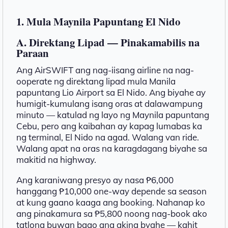
1. Mula Maynila Papuntang El Nido
A. Direktang Lipad — Pinakamabilis na
Paraan
Ang AirSWIFT ang nag-iisang airline na nag-
ooperate ng direktang lipad mula Manila
papuntang Lio Airport sa El Nido. Ang biyahe ay
humigit-kumulang isang oras at dalawampung
minuto — katulad ng layo ng Maynila papuntang
Cebu, pero ang kaibahan ay kapag lumabas ka
ng terminal, El Nido na agad. Walang van ride.
Walang apat na oras na karagdagang biyahe sa
makitid na highway.
Ang karaniwang presyo ay nasa ₱6,000
hanggang ₱10,000 one-way depende sa season
at kung gaano kaaga ang booking. Nahanap ko
ang pinakamura sa ₱5,800 noong nag-book ako
tatlong buwan bago ang aking byahe — kahit