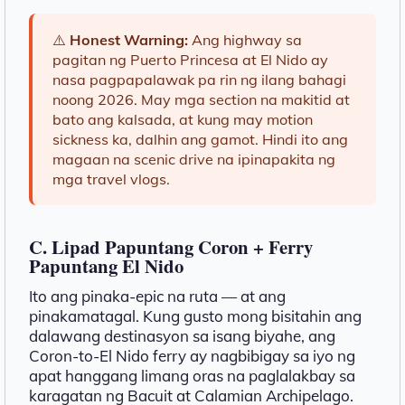
⚠️
Honest Warning:
Ang highway sa
pagitan ng Puerto Princesa at El Nido ay
nasa pagpapalawak pa rin ng ilang bahagi
noong 2026. May mga section na makitid at
bato ang kalsada, at kung may motion
sickness ka, dalhin ang gamot. Hindi ito ang
magaan na scenic drive na ipinapakita ng
mga travel vlogs.
C. Lipad Papuntang Coron + Ferry
Papuntang El Nido
Ito ang pinaka-epic na ruta — at ang
pinakamatagal. Kung gusto mong bisitahin ang
dalawang destinasyon sa isang biyahe, ang
Coron-to-El Nido ferry ay nagbibigay sa iyo ng
apat hanggang limang oras na paglalakbay sa
karagatan ng Bacuit at Calamian Archipelago.