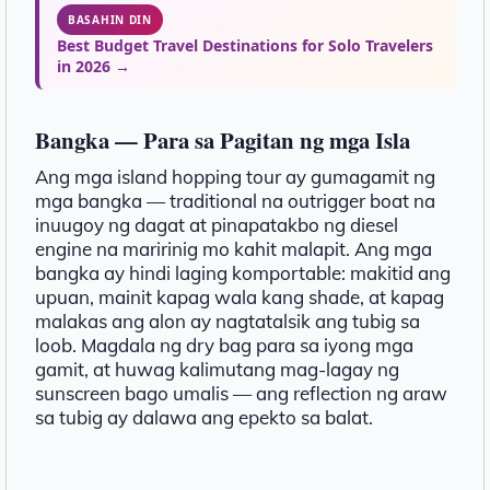
BASAHIN DIN
Best Budget Travel Destinations for Solo Travelers
in 2026 →
Bangka — Para sa Pagitan ng mga Isla
Ang mga island hopping tour ay gumagamit ng
mga bangka — traditional na outrigger boat na
inuugoy ng dagat at pinapatakbo ng diesel
engine na maririnig mo kahit malapit. Ang mga
bangka ay hindi laging komportable: makitid ang
upuan, mainit kapag wala kang shade, at kapag
malakas ang alon ay nagtatalsik ang tubig sa
loob. Magdala ng dry bag para sa iyong mga
gamit, at huwag kalimutang mag-lagay ng
sunscreen bago umalis — ang reflection ng araw
sa tubig ay dalawa ang epekto sa balat.