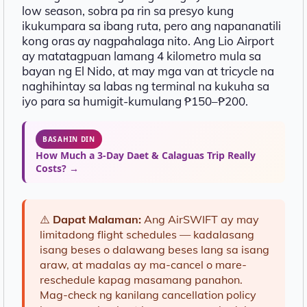
low season, sobra pa rin sa presyo kung
ikukumpara sa ibang ruta, pero ang napananatili
kong oras ay nagpahalaga nito. Ang Lio Airport
ay matatagpuan lamang 4 kilometro mula sa
bayan ng El Nido, at may mga van at tricycle na
naghihintay sa labas ng terminal na kukuha sa
iyo para sa humigit-kumulang ₱150–₱200.
BASAHIN DIN
How Much a 3-Day Daet & Calaguas Trip Really
Costs? →
⚠️
Dapat Malaman:
Ang AirSWIFT ay may
limitadong flight schedules — kadalasang
isang beses o dalawang beses lang sa isang
araw, at madalas ay ma-cancel o mare-
reschedule kapag masamang panahon.
Mag-check ng kanilang cancellation policy