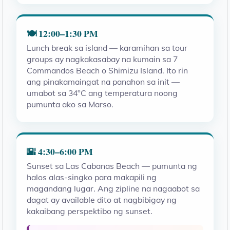
🍽️ 12:00–1:30 PM
Lunch break sa island — karamihan sa tour
groups ay nagkakasabay na kumain sa 7
Commandos Beach o Shimizu Island. Ito rin
ang pinakamaingat na panahon sa init —
umabot sa 34°C ang temperatura noong
pumunta ako sa Marso.
🌇 4:30–6:00 PM
Sunset sa Las Cabanas Beach — pumunta ng
halos alas-singko para makapili ng
magandang lugar. Ang zipline na nagaabot sa
dagat ay available dito at nagbibigay ng
kakaibang perspektibo ng sunset.