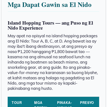
Mga Dapat Gawin sa El Nido
Island Hopping Tours — ang Puso ng El
Nido Experience
May apat na opisyal na island hopping packages
ang El Nido: Tour A, B, C, at D. Ang bawat isa ay
may iba't ibang destinasyon, at ang presyo ay
nasa ₱1,200 hanggang ₱1,800 bawat tao —
kasama na ang almusal na seafood lunch na
inihanda ng boatmen sa beach mismo, ang
snorkeling gear, at ang guide. Ito ang pinaka-
value-for-money na karanasan sa buong biyahe,
at kahit mataas ang halaga ng pagdating sa El
Nido, ang mga tour mismo ay kapaki-
pakinabang nang husto.
TOUR
MGA
PINAKA-
PRESYO