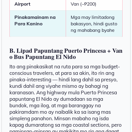
Airport
Van (~₱200)
Pinakamainam na
Mga may limitadong
Para Kanino
bakasyon, hindi gusto
ng mahabang byahe
B. Lipad Papuntang Puerto Princesa + Van
o Bus Papuntang El Nido
Ito ang pinakasikat na ruta para sa mga budget-
conscious travelers, at para sa akin, ito rin ang
pinaka-interesting — hindi lang dahil sa presyo,
kundi dahil ang viyahe mismo ay bahagi ng
karanasan. Ang highway mula Puerto Princesa
papuntang El Nido ay dumadaan sa mga
bundok, mga ilog, at mga baranggay na
pakiramdam mo ay naibalik ka sa isang mas
simpleng panahon. Minsan mabaho ng isda
kapag dumaratong sa mga coastal sections, pero
paminsan-minsan ay makikita mo rin ang dagat