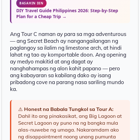
BASAHIN DIN
DIY Travel Guide Philippines 2026: Step-by-Step
Plan for a Cheap Trip →
Ang Tour C naman ay para sa mga adventurous
— ang Secret Beach ay nangangailangan ng
paglangoy sa ilalim ng limestone arch, at hindi
lahat ng tao ay komportable doon. Ang opening
ay medyo makitid at ang dagat ay
nanghahampas ng alon kahit papano — pero
ang kabayaran sa kabilang dako ay isang
pribadong cove na parang nasa sariling mundo
ka.
⚠️
Honest na Babala Tungkol sa Tour A:
Dahil ito ang pinakasikat, ang Big Lagoon at
Secret Lagoon ay puno na ng bangka mula
alas-nuwebe ng umaga. Nakaramdam ako
ng disappointment noong unang pumunta