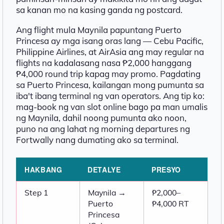
sa kanan mo na kasing ganda ng postcard.
Ang flight mula Maynila papuntang Puerto
Princesa ay mga isang oras lang — Cebu Pacific,
Philippine Airlines, at AirAsia ang may regular na
flights na kadalasang nasa ₱2,000 hanggang
₱4,000 round trip kapag may promo. Pagdating
sa Puerto Princesa, kailangan mong pumunta sa
iba't ibang terminal ng van operators. Ang tip ko:
mag-book ng van slot online bago pa man umalis
ng Maynila, dahil noong pumunta ako noon,
puno na ang lahat ng morning departures ng
Fortwally nang dumating ako sa terminal.
HAKBANG
DETALYE
PRESYO
Step 1
Maynila →
₱2,000–
Puerto
₱4,000 RT
Princesa