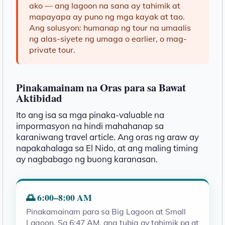
ako — ang lagoon na sana ay tahimik at
mapayapa ay puno ng mga kayak at tao.
Ang solusyon: humanap ng tour na umaalis
ng alas-siyete ng umaga o earlier, o mag-
private tour.
Pinakamainam na Oras para sa Bawat
Aktibidad
Ito ang isa sa mga pinaka-valuable na
impormasyon na hindi mahahanap sa
karaniwang travel article. Ang oras ng araw ay
napakahalaga sa El Nido, at ang maling timing
ay nagbabago ng buong karanasan.
🌅 6:00–8:00 AM
Pinakamainam para sa Big Lagoon at Small
Lagoon. Sa 6:47 AM, ang tubig ay tahimik pa at