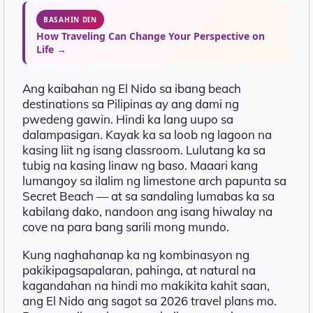
BASAHIN DIN
How Traveling Can Change Your Perspective on
Life →
Ang kaibahan ng El Nido sa ibang beach
destinations sa Pilipinas ay ang dami ng
pwedeng gawin. Hindi ka lang uupo sa
dalampasigan. Kayak ka sa loob ng lagoon na
kasing liit ng isang classroom. Lulutang ka sa
tubig na kasing linaw ng baso. Maaari kang
lumangoy sa ilalim ng limestone arch papunta sa
Secret Beach — at sa sandaling lumabas ka sa
kabilang dako, nandoon ang isang hiwalay na
cove na para bang sarili mong mundo.
Kung naghahanap ka ng kombinasyon ng
pakikipagsapalaran, pahinga, at natural na
kagandahan na hindi mo makikita kahit saan,
ang El Nido ang sagot sa 2026 travel plans mo.