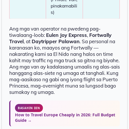
pinakamabili
s)
Ang mga van operator na pwedeng pag-
tiwalaang-loob:
Eulen Joy Express
,
Fortwally
Travel
, at
Daytripper Palawan
. Sa personal na
karanasan ko, maayos ang Fortwally —
nakarating kami sa El Nido nang halos on time
kahit may traffic ng mga truck sa gitna ng biyahe.
Ang mga van ay kadalasang umaalis ng alas-sais
hanggang alas-siete ng umaga at tanghali. Kung
mag-aasikaso ng gabi ang iyong flight sa Puerto
Princesa, mag-overnight muna sa lungsod bago
sumakay ng umaga.
BASAHIN DIN
How to Travel Europe Cheaply in 2026: Full Budget
Guide →