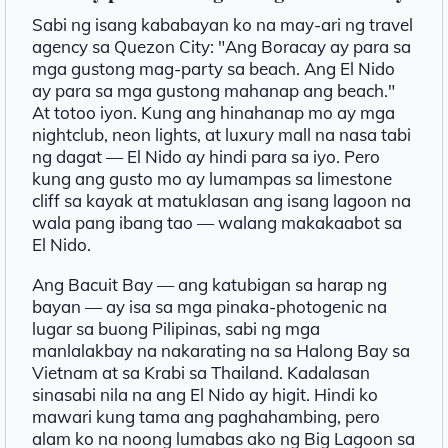
Sabi ng isang kababayan ko na may-ari ng travel
agency sa Quezon City: "Ang Boracay ay para sa
mga gustong mag-party sa beach. Ang El Nido
ay para sa mga gustong mahanap ang beach."
At totoo iyon. Kung ang hinahanap mo ay mga
nightclub, neon lights, at luxury mall na nasa tabi
ng dagat — El Nido ay hindi para sa iyo. Pero
kung ang gusto mo ay lumampas sa limestone
cliff sa kayak at matuklasan ang isang lagoon na
wala pang ibang tao — walang makakaabot sa
El Nido.
Ang Bacuit Bay — ang katubigan sa harap ng
bayan — ay isa sa mga pinaka-photogenic na
lugar sa buong Pilipinas, sabi ng mga
manlalakbay na nakarating na sa Halong Bay sa
Vietnam at sa Krabi sa Thailand. Kadalasan
sinasabi nila na ang El Nido ay higit. Hindi ko
mawari kung tama ang paghahambing, pero
alam ko na noong lumabas ako ng Big Lagoon sa