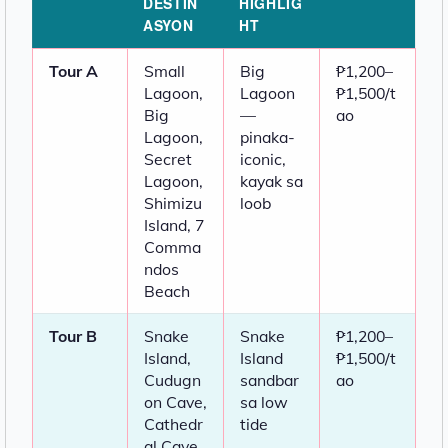
DESTIN
HIGHLIG
ASYON
HT
Tour A
Small
Big
₱1,200–
Lagoon,
Lagoon
₱1,500/t
Big
—
ao
Lagoon,
pinaka-
Secret
iconic,
Lagoon,
kayak sa
Shimizu
loob
Island, 7
Comma
ndos
Beach
Tour B
Snake
Snake
₱1,200–
Island,
Island
₱1,500/t
Cudugn
sandbar
ao
on Cave,
sa low
Cathedr
tide
al Cave,