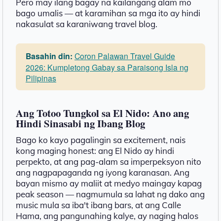
Pero may ilang bagay na kailangang alam mo
bago umalis — at karamihan sa mga ito ay hindi
nakasulat sa karaniwang travel blog.
Basahin din:
Coron Palawan Travel Guide
2026: Kumpletong Gabay sa Paraisong Isla ng
Pilipinas
Ang Totoo Tungkol sa El Nido: Ano ang
Hindi Sinasabi ng Ibang Blog
Bago ko kayo pagalingin sa excitement, nais
kong maging honest: ang El Nido ay hindi
perpekto, at ang pag-alam sa imperpeksyon nito
ang nagpapaganda ng iyong karanasan. Ang
bayan mismo ay maliit at medyo maingay kapag
peak season — nagmumula sa lahat ng dako ang
music mula sa iba't ibang bars, at ang Calle
Hama, ang pangunahing kalye, ay naging halos