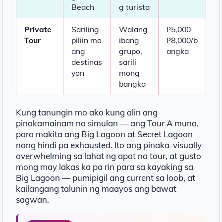
Beach
g turista
Private
Sariling
Walang
₱5,000–
Tour
piliin mo
ibang
₱8,000/b
ang
grupo,
angka
destinas
sarili
yon
mong
bangka
Kung tanungin mo ako kung alin ang
pinakamainam na simulan — ang Tour A muna,
para makita ang Big Lagoon at Secret Lagoon
nang hindi pa exhausted. Ito ang pinaka-visually
overwhelming sa lahat ng apat na tour, at gusto
mong may lakas ka pa rin para sa kayaking sa
Big Lagoon — pumipigil ang current sa loob, at
kailangang talunin ng maayos ang bawat
sagwan.