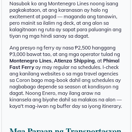
Nasubok ko ang Montenegro Lines noong isang
pagkakataon, at ang karanasan ay halo ng
excitement at pagod — maganda ang tanawin,
pero mainit sa ilalim ng deck, at ang alon sa
kalagitnaan ng ruta ay sapat para paluangin ang
tiyan ng mga hindi sanay sa dagat.
Ang presyo ng ferry ay nasa ₱2,500 hanggang
₱3,000 bawat tao, at ang mga operator tulad ng
Montenegro Lines
,
Atienza Shipping
, at
Phimal
Fast Ferry
ay may regular na schedules. I-check
ang kanilang websites o sa mga travel agencies
sa Coron bago mag-book dahil ang schedules ay
nagbabago depende sa season at kondisyon ng
dagat. Noong Enero, may ilang araw na
kinansela ang biyahe dahil sa malakas na alon —
kaya't mag-iwan ng buffer day sa iyong itinerary.
Mga Paraan ng Transportasyon