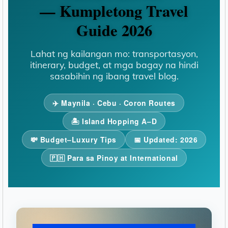
— Kumpletong Travel
Guide 2026
Lahat ng kailangan mo: transportasyon,
itinerary, budget, at mga bagay na hindi
sasabihin ng ibang travel blog.
✈️ Maynila · Cebu · Coron Routes
🏝️ Island Hopping A–D
💸 Budget–Luxury Tips
📅 Updated: 2026
🇵🇭 Para sa Pinoy at International