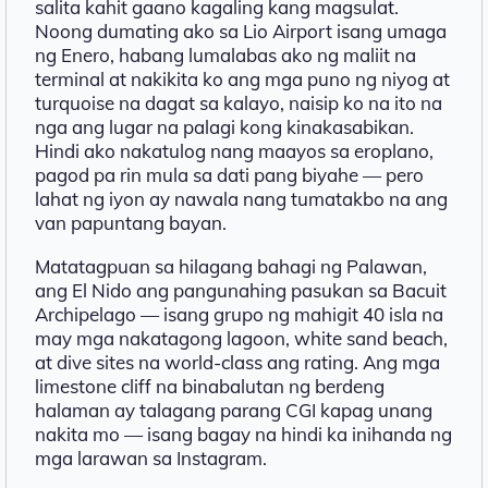
salita kahit gaano kagaling kang magsulat.
Noong dumating ako sa Lio Airport isang umaga
ng Enero, habang lumalabas ako ng maliit na
terminal at nakikita ko ang mga puno ng niyog at
turquoise na dagat sa kalayo, naisip ko na ito na
nga ang lugar na palagi kong kinakasabikan.
Hindi ako nakatulog nang maayos sa eroplano,
pagod pa rin mula sa dati pang biyahe — pero
lahat ng iyon ay nawala nang tumatakbo na ang
van papuntang bayan.
Matatagpuan sa hilagang bahagi ng Palawan,
ang El Nido ang pangunahing pasukan sa Bacuit
Archipelago — isang grupo ng mahigit 40 isla na
may mga nakatagong lagoon, white sand beach,
at dive sites na world-class ang rating. Ang mga
limestone cliff na binabalutan ng berdeng
halaman ay talagang parang CGI kapag unang
nakita mo — isang bagay na hindi ka inihanda ng
mga larawan sa Instagram.