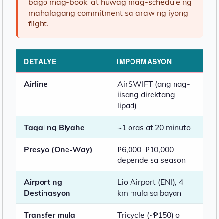
bago mag-book, at huwag mag-schedule ng
mahalagang commitment sa araw ng iyong
flight.
DETALYE
IMPORMASYON
Airline
AirSWIFT (ang nag-
iisang direktang
lipad)
Tagal ng Biyahe
~1 oras at 20 minuto
Presyo (One-Way)
₱6,000–₱10,000
depende sa season
Airport ng
Lio Airport (ENI), 4
Destinasyon
km mula sa bayan
Transfer mula
Tricycle (~₱150) o