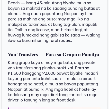
Beach — isang 45-minutong biyahe mula sa
bayan sa makitid na kalsadang puno ng butas at
alahas. Ang daan papuntang Nacpan ay hindi
para sa mahina ang puso: may mga liko na
malapit sa talampas, at kung tag-ulan, maputik
ito. Dalhin ang license, mag-helmet lagi, at
huwag lumakad nang gabi sa kalsada — walang
ilaw sa karamihan ng rural routes.
Van Transfers — Para sa Grupo o Pamilya
Kung grupo kayo o may mga bata, ang private
van transfers ang pinaka-praktikal. Para sa
₱1,500 hanggang ₱2,000 bawat biyahe, maaari
kayong pumunta kahit saan — mula sa airport
hanggang sa hotel, o mula sa bayan papuntang
Nacpan at bumalik. Ang mga hotel at hostel ay
kadalasang may mga direktang contact sa mga
driver, o tanungin lang sa front desk.