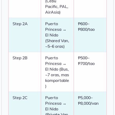
(Cebu
Pacific, PAL,
AirAsia)
Step 2A
Puerto
₱600–
Princesa →
₱800/tao
El Nido
(Shared Van,
~5–6 oras)
Step 2B
Puerto
₱500–
Princesa →
₱700/tao
El Nido (Bus,
~7 oras, mas
komportable
)
Step 2C
Puerto
₱5,000–
Princesa →
₱8,000/van
El Nido
(Private Van,