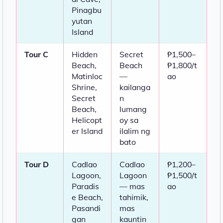
Pinagbu
yutan
Island
Tour C
Hidden
Secret
₱1,500–
Beach,
Beach
₱1,800/t
Matinloc
—
ao
Shrine,
kailanga
Secret
n
Beach,
lumang
Helicopt
oy sa
er Island
ilalim ng
bato
Tour D
Cadlao
Cadlao
₱1,200–
Lagoon,
Lagoon
₱1,500/t
Paradis
— mas
ao
e Beach,
tahimik,
Pasandi
mas
gan
kauntin