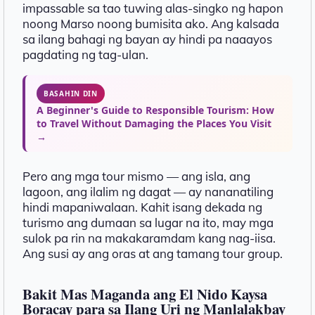
impassable sa tao tuwing alas-singko ng hapon
noong Marso noong bumisita ako. Ang kalsada
sa ilang bahagi ng bayan ay hindi pa naaayos
pagdating ng tag-ulan.
BASAHIN DIN
A Beginner's Guide to Responsible Tourism: How
to Travel Without Damaging the Places You Visit
→
Pero ang mga tour mismo — ang isla, ang
lagoon, ang ilalim ng dagat — ay nananatiling
hindi mapaniwalaan. Kahit isang dekada ng
turismo ang dumaan sa lugar na ito, may mga
sulok pa rin na makakaramdam kang nag-iisa.
Ang susi ay ang oras at ang tamang tour group.
Bakit Mas Maganda ang El Nido Kaysa
Boracay para sa Ilang Uri ng Manlalakbay