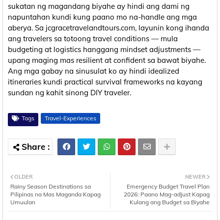
sukatan ng magandang biyahe ay hindi ang dami ng
napuntahan kundi kung paano mo na-handle ang mga
aberya. Sa jcgracetravelandtours.com, layunin kong ihanda
ang travelers sa totoong travel conditions — mula
budgeting at logistics hanggang mindset adjustments —
upang maging mas resilient at confident sa bawat biyahe.
Ang mga gabay na sinusulat ko ay hindi idealized
itineraries kundi practical survival frameworks na kayang
sundan ng kahit sinong DIY traveler.
Tags
Travel-Experiences
OLDER
NEWER
Rainy Season Destinations sa
Emergency Budget Travel Plan
Pilipinas na Mas Maganda Kapag
2026: Paano Mag-adjust Kapag
Umuulan
Kulang ang Budget sa Biyahe