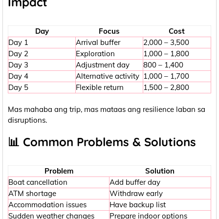
Impact
Day
Focus
Cost
Day 1
Arrival buffer
2,000 – 3,500
Day 2
Exploration
1,000 – 1,800
Day 3
Adjustment day
800 – 1,400
Day 4
Alternative activity
1,000 – 1,700
Day 5
Flexible return
1,500 – 2,800
Mas mahaba ang trip, mas mataas ang resilience laban sa
disruptions.
📊 Common Problems & Solutions
Problem
Solution
Boat cancellation
Add buffer day
ATM shortage
Withdraw early
Accommodation issues
Have backup list
Sudden weather changes
Prepare indoor options