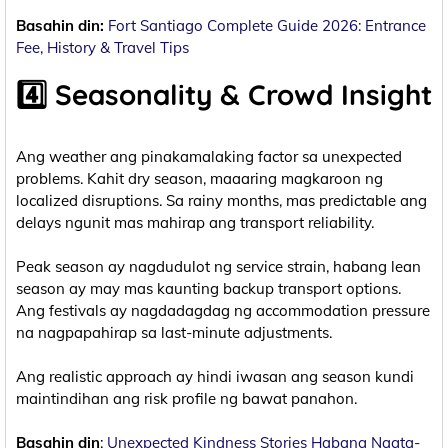
Basahin din:
Fort Santiago Complete Guide 2026: Entrance
Fee, History & Travel Tips
4️⃣ Seasonality & Crowd Insight
Ang weather ang pinakamalaking factor sa unexpected
problems. Kahit dry season, maaaring magkaroon ng
localized disruptions. Sa rainy months, mas predictable ang
delays ngunit mas mahirap ang transport reliability.
Peak season ay nagdudulot ng service strain, habang lean
season ay may mas kaunting backup transport options.
Ang festivals ay nagdadagdag ng accommodation pressure
na nagpapahirap sa last-minute adjustments.
Ang realistic approach ay hindi iwasan ang season kundi
maintindihan ang risk profile ng bawat panahon.
Basahin din
:
Unexpected Kindness Stories Habang Nagta-