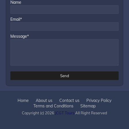
Name
Email*
Message*
Home
About us
Contact us
Privacy Policy
Terms and Conditions
Sitemap
Copyright (c) 2026
JCGT Tours
All Right Reserved
Design by -
Blogger Templates
| Distributed by
Free Blogger
Templates