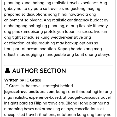
planning kundi bahagi ng realistic travel experience. Ang
gabay na ito ay para sa travelers na gustong maging
prepared sa disruptions nang hindi nawawala ang
enjoyment sa biyahe. Ang realistic contingency budget ay
mahalagang bahagi ng planning, at ang flexible itinerary
ang pinakamabisang proteksyon laban sa stress. Iwasan
ang tight schedules kung weather-sensitive ang
destination, at siguraduhing may backup options sa
transport at accommodation. Kapag handa kang mag-
adjust, mas nagiging manageable ang kahit anong aberya.
👤 AUTHOR SECTION
Written by JC Grace
JC Grace is the travel strategist behind
jcgracetravelandtours.com
, kung saan ibinabahagi ko ang
mga realistic, experience-based, at budget-conscious travel
insights para sa Filipino travelers. Bilang isang planner na
maraming beses nakaranas ng delays, cancellations, at
unexpected travel situations, natutunan kong ang tunay na