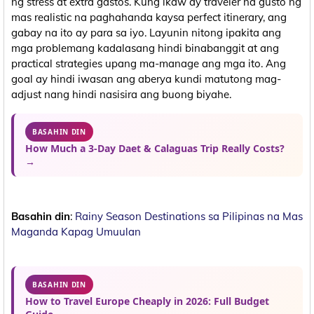
ng stress at extra gastos. Kung ikaw ay traveler na gusto ng
mas realistic na paghahanda kaysa perfect itinerary, ang
gabay na ito ay para sa iyo. Layunin nitong ipakita ang
mga problemang kadalasang hindi binabanggit at ang
practical strategies upang ma-manage ang mga ito. Ang
goal ay hindi iwasan ang aberya kundi matutong mag-
adjust nang hindi nasisira ang buong biyahe.
BASAHIN DIN
How Much a 3-Day Daet & Calaguas Trip Really Costs?
→
Basahin din
:
Rainy Season Destinations sa Pilipinas na Mas
Maganda Kapag Umuulan
BASAHIN DIN
How to Travel Europe Cheaply in 2026: Full Budget