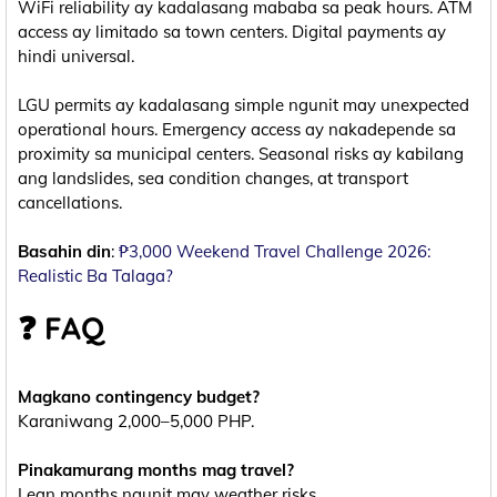
WiFi reliability ay kadalasang mababa sa peak hours. ATM
access ay limitado sa town centers. Digital payments ay
hindi universal.
LGU permits ay kadalasang simple ngunit may unexpected
operational hours. Emergency access ay nakadepende sa
proximity sa municipal centers. Seasonal risks ay kabilang
ang landslides, sea condition changes, at transport
cancellations.
Basahin din
:
₱3,000 Weekend Travel Challenge 2026:
Realistic Ba Talaga?
❓ FAQ
Magkano contingency budget?
Karaniwang 2,000–5,000 PHP.
Pinakamurang months mag travel?
Lean months ngunit may weather risks.