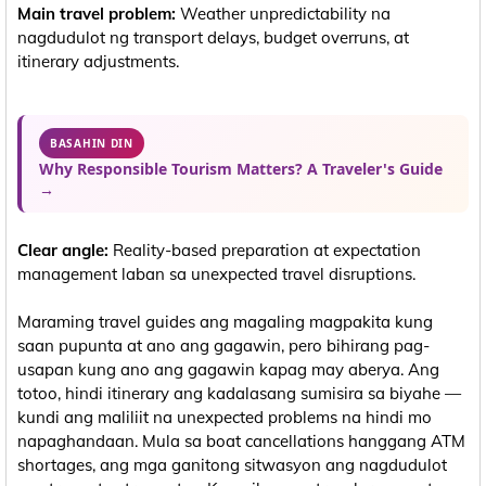
Main travel problem:
Weather unpredictability na
nagdudulot ng transport delays, budget overruns, at
itinerary adjustments.
BASAHIN DIN
Why Responsible Tourism Matters? A Traveler's Guide
→
Clear angle:
Reality-based preparation at expectation
management laban sa unexpected travel disruptions.
Maraming travel guides ang magaling magpakita kung
saan pupunta at ano ang gagawin, pero bihirang pag-
usapan kung ano ang gagawin kapag may aberya. Ang
totoo, hindi itinerary ang kadalasang sumisira sa biyahe —
kundi ang maliliit na unexpected problems na hindi mo
napaghandaan. Mula sa boat cancellations hanggang ATM
shortages, ang mga ganitong sitwasyon ang nagdudulot