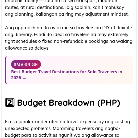
unpredictability — lalo na sa sea transport, mountain
routes, at rural destinations. Ibig sabihin, kahit mahusay
ang planning, kailangan pa ring may adjustment mindset.
Ang approach na ito ay akma sa travelers na DIY at flexible
ang itinerary. Hindi ito ideal sa travelers na may extremely
tight schedules o fixed non-refundable bookings na walang
allowance sa delays.
BASAHIN DIN
Best Budget Travel Destinations for Solo Travelers in
2026 →
2️⃣ Budget Breakdown (PHP)
Isa sa pinaka-underrated na travel expense ay ang cost ng
unexpected problems. Maraming travelers ang nagba-
budget para sa activities ngunit walang allowance sa