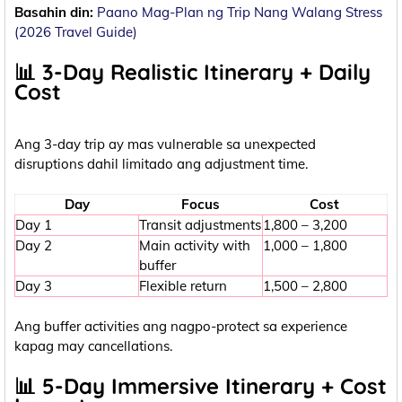
Basahin din:
Paano Mag-Plan ng Trip Nang Walang Stress
(2026 Travel Guide)
📊 3-Day Realistic Itinerary + Daily
Cost
Ang 3-day trip ay mas vulnerable sa unexpected
disruptions dahil limitado ang adjustment time.
Day
Focus
Cost
Day 1
Transit adjustments
1,800 – 3,200
Day 2
Main activity with
1,000 – 1,800
buffer
Day 3
Flexible return
1,500 – 2,800
Ang buffer activities ang nagpo-protect sa experience
kapag may cancellations.
📊 5-Day Immersive Itinerary + Cost